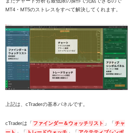
またチャート分析も最低限の操作で完結できるので
MT4・MT5のストレスをすべて解決してくれます。
上記は、cTraderの基本パネルです。
cTraderは「
ファインダー＆ウォッチリスト
」「
チャ
ート
」「
トレードウォッチ
」「
アクテティブシンボ