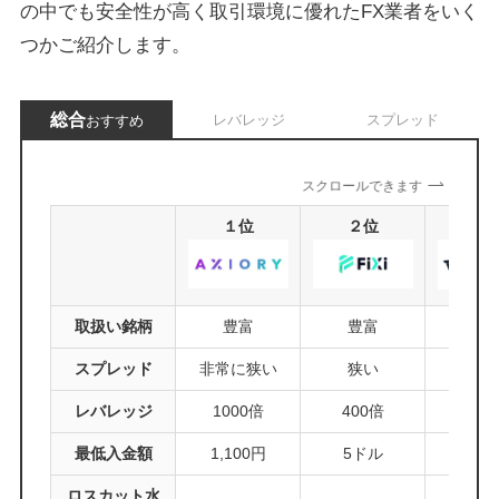
の中でも安全性が高く取引環境に優れたFX業者をいく
つかご紹介します。
総合
レバレッジ
スプレッド
おすすめ
スクロールできます
１位
２位
３
取扱い銘柄
豊富
豊富
やや少
スプレッド
非常に狭い
狭い
やや
レバレッジ
1000倍
400倍
500
最低入金額
1,100円
5ドル
100
ロスカット水