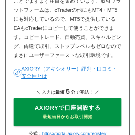
ことでますます注目を集めています。取引プラ
ットフォームは、cTraderの他にもMT4・MT5
にも対応しているので、MT5で提供している
EAもcTraderにコピーして使うことができま
す。コピートレード、自動売買、スキャルピン
グ、両建て取引、ストップレベルもゼロなので
まさにユーザーファーストな取引環境です。
AXIORY（アキシオリー）評判・口コミ・
安全性とは
５
＼ 入力は
最短
分
で完結！ ／
AXIORYで口座開設する
最短当日からお取引開始
公式：
https://portal.axiory.com/register/