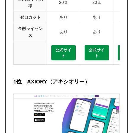
20％
20％
100
準
ゼロカット
あり
あり
あ
金融ライセン
あり
あり
あ
ス
公式サイ
公式サイ
公式
ト
ト
ト
1位 AXIORY（アキシオリー）