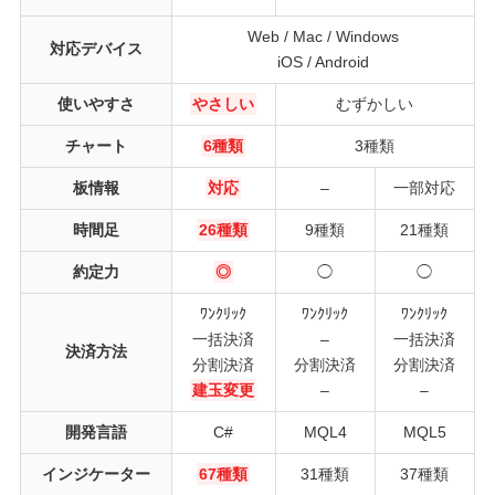
Web / Mac / Windows
対応デバイス
iOS / Android
使いやすさ
やさしい
むずかしい
チャート
6種類
3種類
板情報
対応
–
一部対応
時間足
26種類
9種類
21種類
約定力
◎
◯
◯
ﾜﾝｸﾘｯｸ
ﾜﾝｸﾘｯｸ
ﾜﾝｸﾘｯｸ
一括決済
–
一括決済
決済方法
分割決済
分割決済
分割決済
建玉変更
–
–
開発言語
C#
MQL4
MQL5
インジケーター
67種類
31種類
37種類