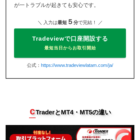
が一トラブルが起きても安心です。
５
＼ 入力は
最短
分
で完結！ ／
Tradeviewで口座開設する
最短当日からお取引開始
公式：
https://www.tradeviewlatam.com/ja/
c
TraderとMT4・MT5の違い