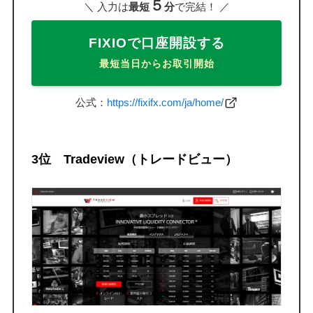
５
＼ 入力は
最短
分
で完結！ ／
FIXIOで口座開設する
最短当日からお取引開始
公式：
https://fixifx.com/ja/home/
3位 Tradeview（トレードビュー）